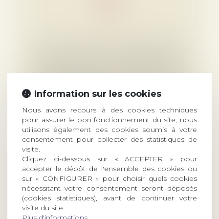
PÉNAL
Le cabinet de Maître Fraysse, avocat
dans le 17ème arrondissement de
Paris (75), saura vous conseiller et/ou
vous assister dans le cadre de toutes
procédures pénales, que vous soyez
Information sur les cookies
entendu, en qualité de...
Nous avons recours à des cookies techniques
pour assurer le bon fonctionnement du site, nous
utilisons également des cookies soumis à votre
consentement pour collecter des statistiques de
visite.
Cliquez ci-dessous sur « ACCEPTER » pour
DROIT
EN SAVOIR PLUS
accepter le dépôt de l'ensemble des cookies ou
DES ANIMAUX
sur « CONFIGURER » pour choisir quels cookies
nécessitant votre consentement seront déposés
(cookies statistiques), avant de continuer votre
visite du site.
Le cabinet de Maître Fraysse vous
Plus d'informations